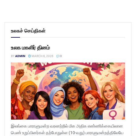
உலகச் செய்திகள்
உலக மகளிர் தினம்
BY
ADMIN
MARCH 8, 2026
0
இலங்கை பாராளுமன்ற வரலாற்றில் மிக அதிக எண்ணிக்கையிலான
பெண் உறுப்பினர்கள் தற்போதுள்ள (10-வது) பாராளுமன்றத்திலேயே