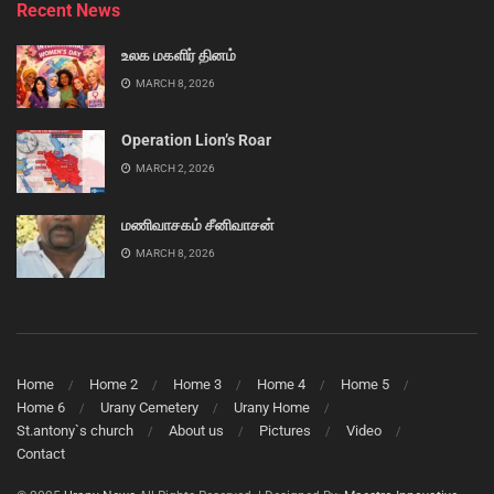
Recent News
உலக மகளிர் தினம்
MARCH 8, 2026
Operation Lion’s Roar
MARCH 2, 2026
மணிவாசகம் சீனிவாசன்
MARCH 8, 2026
Home
Home 2
Home 3
Home 4
Home 5
Home 6
Urany Cemetery
Urany Home
St.antony`s church
About us
Pictures
Video
Contact