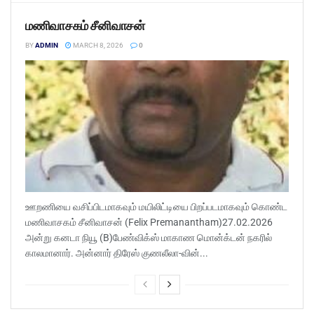
மணிவாசகம் சீனிவாசன்
BY
ADMIN
MARCH 8, 2026
0
ஊறணியை வசிப்பிடமாகவும் மயிலிட்டியை பிறப்படமாகவும் கொண்ட
மணிவாசகம் சீனிவாசன் (Felix Premanantham)27.02.2026
அன்று கனடா நியூ (B)பேண்விக்ஸ் மாகாண மொன்க்டன் நகரில்
காலமானார். அன்னார் திரேஸ் குணலீலா-வின்...