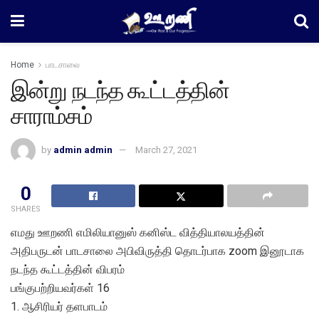
Home
பாடசாலை
இன்று நடந்த கூட்டத்தின்
சாராம்சம்
by
admin admin
March 27, 2021
0
SHARES
எமது ஊறணி எமிலியானுஸ் கனிஸ்ட வித்தியாலயத்தின்
அதிபருடன் பாடசாலை அபிவிருத்தி தொடர்பாக zoom இனூடாக
நடந்த கூட்டத்தின் விபரம்
பங்குபற்றியவர்கள் 16
1. ஆசிரியர் தளபாடம்