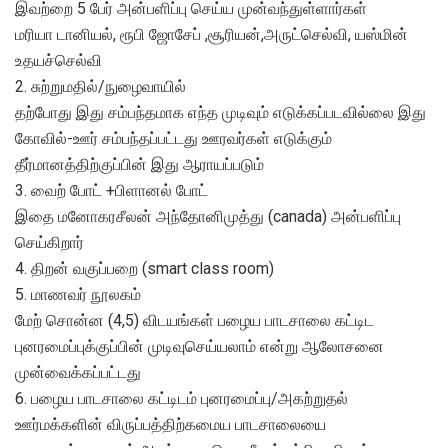
இவற்றை 5 பேர் அன்பளிப்பு செய்ய முன்வந்துள்ளார்கள்
மரியா டானியல், ரூபி ஜோசேப் ,சூரியன்,அருட்செல்வி, யஸ்மின்
உதயச்செல்வி
2. சுற்றுமதில்/நுழைவாயில்
தற்போது இது சம்பந்தமாக எந்த முடிவும் எடுக்கப்படவில்லை இது
கோவில்-ஊர் சம்பந்தப்பட்டது ஊரவர்கள் எடுக்கும்
தீர்மானத்திற்குப்பின் இது ஆராயப்படும்
3. வைற் போட் +பிளானல் போட்
இதை மனோகரசீலன் அந்தோனிமுத்து (canada) அன்பளிப்பு
செய்கிறார்
4. திறன் வகுப்பறை (smart class room)
5. மாணவர் நூலகம்
மேற் சொன்ன (4,5) விடயங்கள் பழைய பாடசாலை கட்டிட
புனரமைப்புக்குப்பின் முடிவுசெய்யலாம் என்று ஆலோசனை
முன்வைக்கப்பட்டது
6. பழைய பாடசாலை கட்டிடம் புனரமைப்பு/அகற்றுதல்
ஊர்மக்களின் விருப்பத்திற்கமைய பாடசாலையை