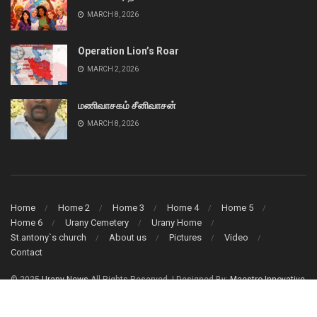
MARCH 8, 2026
Operation Lion’s Roar
MARCH 2, 2026
மணிவாசகம் சீனிவாசன்
MARCH 8, 2026
Home
Home 2
Home 3
Home 4
Home 5
Home 6
Urany Cemetery
Urany Home
St.antony`s church
About us
Pictures
Video
Contact
© 2025
Urany News
All Rights Reserved. | Designed By:
Maestro Innovative
Solution (Pvt) Ltd.