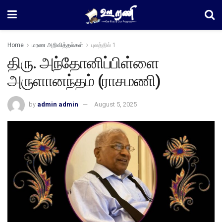
Home
மரண அறிவித்தல்கள்
புலத்தில் 1
​திரு. அந்தோனிப்பிள்ளை
அருளானந்தம் (ராசமணி)
by
admin admin
August 5, 2025