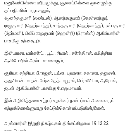
மனுவேல்பிள்ளை மரியமுத்து, சூசைப்பிள்ளை ஞானமுத்து
தம்பதியரின் மருமகனும்,
​ஆனந்தகுமாரி (லண்டன்), ஆனந்தகுமார் (நெதர்லாந்து),
ராஜகுமாரி (நெதர்லாந்து), சாந்தகுமாரி (நெதர்லாந்து), புஸ்பகுமாரி
(ஜேர்மனி), பிலிப் ராஜகுமார் (ஹென்றி) (பிரான்ஸ்) ஆகியோரின்
பாசமிகு தந்தையும்,
இன்பராசா, மார்கரேட் , யூட் , நிமால் , சுரேந்திரன், சுமித்திரா
ஆகியோரின் அன்பு மாமனாரும்,​
சூரியா, சந்தியா, பிறாஜன், டவ்ன, யுவானா, சகானா, தனுசன்,
தனுசிகன், மாறன், பேர்னதேத், மயூரன், பெர்னீசியா, ஆரோன்,
ஐடன் ஆகியோரின் பாசமிகு பேரனுமாவார்.
இவ் அறிவித்தலை உற்றார் உறவினர் நண்பர்கள் அனைவரும்
ஏற்றுக்கொள்ளுமாறு கேட்டுக்கொள்ளப்படுகின்றீர்கள்.
அன்னாரின் இறுதி நிகழ்வுகள் திங்கட்கிழமை 19.12.22
நடைபெறும் .