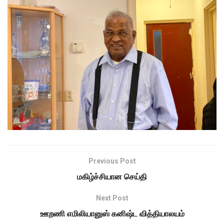
Previous Post
மகிழ்ச்சியான செய்தி
Next Post
ஊறணி எமிலியானுஸ் கனிஷ்ட வித்தியாலயம்