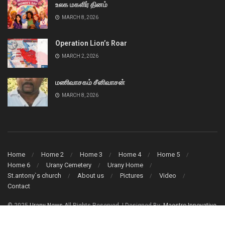
உலக மகளிர் தினம்
MARCH 8, 2026
Operation Lion’s Roar
MARCH 2, 2026
மணிவாசகம் சீனிவாசன்
MARCH 8, 2026
Home
Home 2
Home 3
Home 4
Home 5
Home 6
Urany Cemetery
Urany Home
St.antony`s church
About us
Pictures
Video
Contact
© 2025
Urany News
All Rights Reserved. | Designed By:
Maestro Innovative
Solution (Pvt) Ltd.