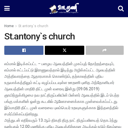
Home
St.antony`s church
St.antony`s church
எம்மால் இடிக்கப்பட்ட – பழைய ஆலயத்தின் முகப்புத் தோற்றத்தையும்,
எம்மால் கட்டப்பட்டு இராணுவத்தால் இடித்து அழிக்கப்பட்ட ஆலயத்தின்
அத்திவாரத்தை ஆதாரமாகக் கொண்டும், தற்காலத்தின் புதிய
உருவாக்கத்திலும் கட்டி எழுப்பப்படவுள்ள ஊறணி புனித அந்தோனியார்
ஆலயத்தின் மாதிரி திட்ட முன் வரைவு இன்று (09.06.2019)
ஞாயிற்றுக்கிழமை நவ நாட்திருப்பலியின் பின்னர் ஆலயத்தில் இடம் பெற்ற
பங்கு மக்களின் ஒன்று கூடலில் ஆலோசனைக்காக முன்வைக்கப்பட்டது.
இம்மாதிரி திட்ட முன் வரைவை புலம்பெயர் உறவுகளுக்காக இத்தளத்தில்
சமர்ப்பிக்கப்படுகிறது.
அத்துடன் எதிர்வரும் 13 ஆம் திகதி திரு நாட் திருப்பலியைத் தொடர்ந்து
நண்பகல் 12.00 மணிக்கு புதிய ஆலயத்திற்கான அடிக்கல் நடும் நிகழ்வை