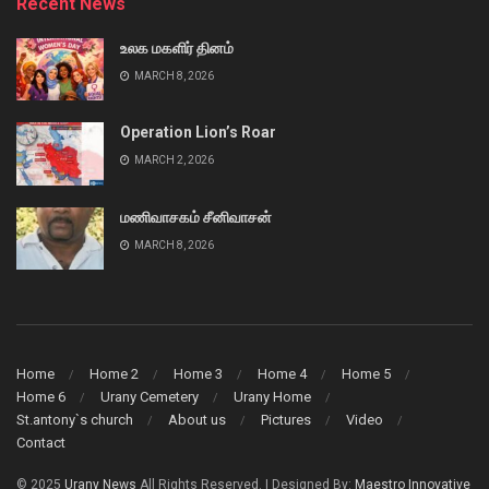
Recent News
உலக மகளிர் தினம்
MARCH 8, 2026
Operation Lion’s Roar
MARCH 2, 2026
மணிவாசகம் சீனிவாசன்
MARCH 8, 2026
Home
Home 2
Home 3
Home 4
Home 5
Home 6
Urany Cemetery
Urany Home
St.antony`s church
About us
Pictures
Video
Contact
© 2025
Urany News
All Rights Reserved. | Designed By:
Maestro Innovative