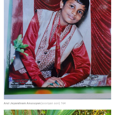
Arul Jeyaratnam Anusuyan
(sooriyan son) 164