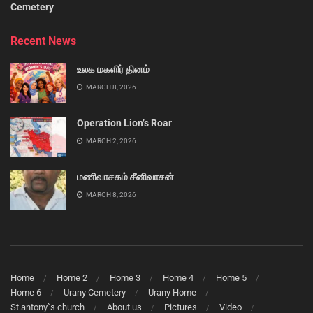
Cemetery
Recent News
உலக மகளிர் தினம்
MARCH 8, 2026
Operation Lion’s Roar
MARCH 2, 2026
மணிவாசகம் சீனிவாசன்
MARCH 8, 2026
Home
Home 2
Home 3
Home 4
Home 5
Home 6
Urany Cemetery
Urany Home
St.antony`s church
About us
Pictures
Video