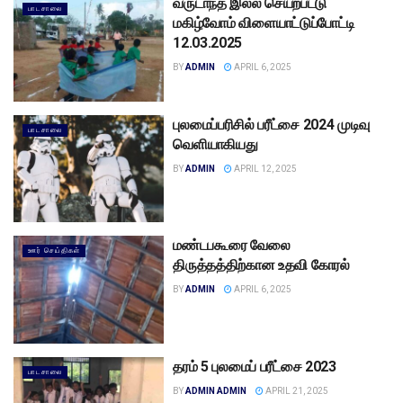
வருடாந்த இல்ல செயற்பட்டு
பாடசாலை
மகிழ்வோம் விளையாட்டுப்போட்டி
12.03.2025
BY
ADMIN
APRIL 6, 2025
புலமைப்பரிசில் பரீட்சை 2024 முடிவு
பாடசாலை
வெளியாகியது
BY
ADMIN
APRIL 12, 2025
மண்டபகூரை வேலை
ஊர் செய்திகள்
திருத்தத்திற்கான உதவி கோரல்
BY
ADMIN
APRIL 6, 2025
தரம் 5 புலமைப் பரீட்சை 2023
பாடசாலை
BY
ADMIN ADMIN
APRIL 21, 2025