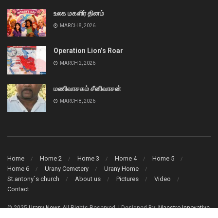
உலக மகளிர் தினம்
MARCH 8, 2026
Operation Lion’s Roar
MARCH 2, 2026
மணிவாசகம் சீனிவாசன்
MARCH 8, 2026
Home
Home 2
Home 3
Home 4
Home 5
Home 6
Urany Cemetery
Urany Home
St.antony`s church
About us
Pictures
Video
Contact
© 2025
Urany News
All Rights Reserved. | Designed By:
Maestro Innovative
Solution (Pvt) Ltd.