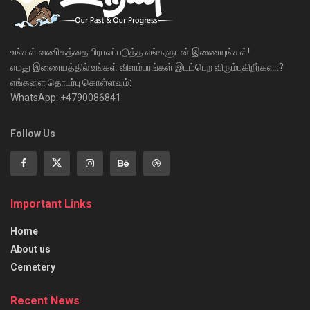
உங்கள் வணிகத்தை பிரபலப்படுத்த எங்களுடன் இணையுங்கள்!
எமது இணையத்தில் உங்கள் விளம்பரங்கள் இடம்பெற விரும்புகிறீர்களா?
எங்களை தொடர்பு கொள்ளவும்:
WhatsApp: +4790086841
Follow Us
Important Links
Home
About us
Cemetery
Recent News