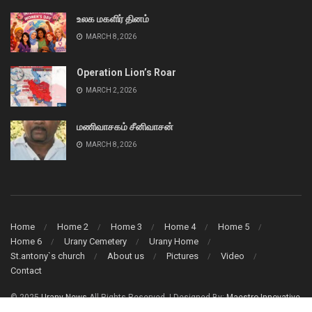
உலக மகளிர் தினம்
MARCH 8, 2026
Operation Lion’s Roar
MARCH 2, 2026
மணிவாசகம் சீனிவாசன்
MARCH 8, 2026
Home
Home 2
Home 3
Home 4
Home 5
Home 6
Urany Cemetery
Urany Home
St.antony`s church
About us
Pictures
Video
Contact
© 2025
Urany News
All Rights Reserved. | Designed By:
Maestro Innovative
Solution (Pvt) Ltd.