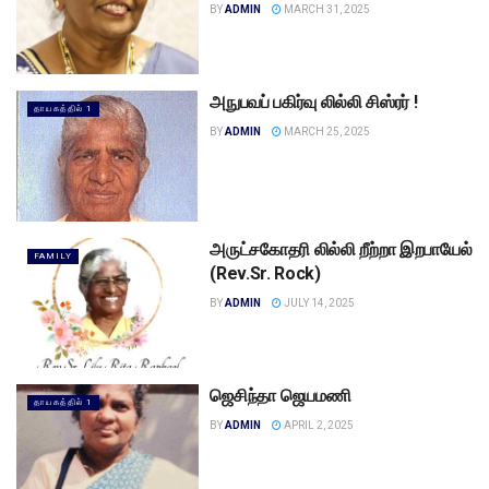
BY
ADMIN
MARCH 31, 2025
அநுபவப் பகிர்வு லில்லி சிஸ்ரர் !
தாயகத்தில் 1
BY
ADMIN
MARCH 25, 2025
அருட்சகோதரி லில்லி றீற்றா இறபாயேல்
FAMILY
(Rev.Sr. Rock)
BY
ADMIN
JULY 14, 2025
ஜெசிந்தா ஜெயமணி
தாயகத்தில் 1
BY
ADMIN
APRIL 2, 2025