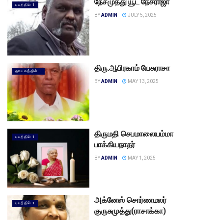
நேசமுத்து யூட் நேசராஜா
புலத்தில் 1
BY
ADMIN
JULY 5, 2025
திரு.ஆபிரகாம் யேசுராசா
தாயகத்தில் 1
BY
ADMIN
MAY 13, 2025
திருமதி செபமாலையம்மா
புலத்தில் 1
பாக்கியநாதர்
BY
ADMIN
MAY 1, 2025
அக்னேஸ் சொர்ணமலர்
புலத்தில் 1
குருசுமுத்து(ராசாக்கா)