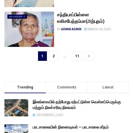
சந்தியாப்பிள்ளை
தாயகத்தில் 1
எலிசபேத்தம்மா(அற்புதம்)
BY
ADMIN ADMIN
MARCH 30, 2025
1
2
…
11
Trending
Comments
Latest
இலங்கையில் தற்போது ஏற்பட்டுள்ள வெள்ளப்பெருக்கு
மற்றும் நிலச்சரிவு நிலவரம்
DECEMBER 2, 2025
பாடசாலையின் நினைவுகள் – பாடசாலை கீதம்