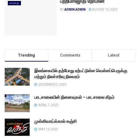
பற்றிமாஜோதி றோமான்
வரலாறு
BY
ADMIN ADMIN
AUGUST 13, 2020
Trending
Comments
Latest
இலங்கையில் தற்போது ஏற்பட்டுள்ள வெள்ளப்பெருக்கு
மற்றும் நிலச்சரிவு நிலவரம்
DECEMBER 2, 2025
பாடசாலையின் நினைவுகள் – பாடசாலை கீதம்
APRIL 7, 2025
முள்ளிவாய்க்கால் கஞ்சி
MAY 13, 2025