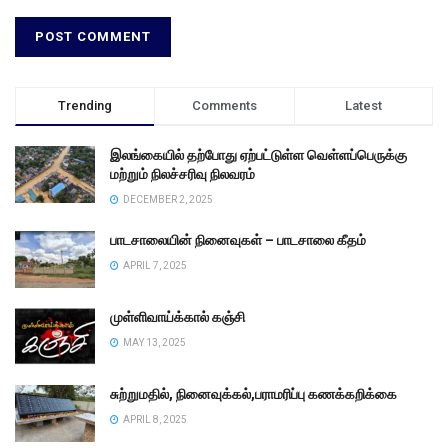
Trending
Comments
Latest
இலங்கையில் தற்போது ஏற்பட்டுள்ள வெள்ளப்பெருக்கு
மற்றும் நிலச்சரிவு நிலவரம்
DECEMBER 2, 2025
பாடசாலையின் நினைவுகள் – பாடசாலை கீதம்
APRIL 7, 2025
முள்ளிவாய்க்கால் கஞ்சி
MAY 13, 2025
சுற்றுமதில், நினைவுக்கல்,பராமரிப்பு கணக்கறிக்கை
APRIL 8, 2025