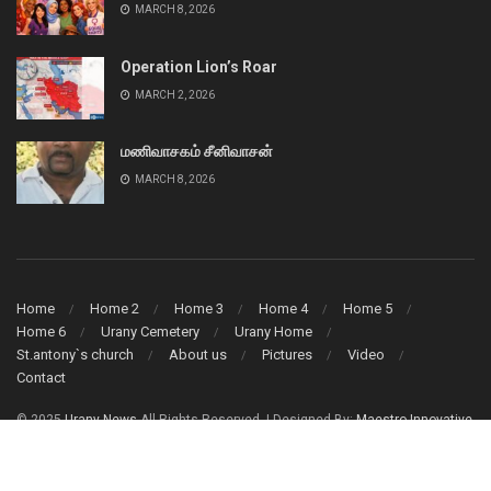
MARCH 8, 2026
Operation Lion’s Roar
MARCH 2, 2026
மணிவாசகம் சீனிவாசன்
MARCH 8, 2026
Home
Home 2
Home 3
Home 4
Home 5
Home 6
Urany Cemetery
Urany Home
St.antony`s church
About us
Pictures
Video
Contact
© 2025
Urany News
All Rights Reserved. | Designed By:
Maestro Innovative
Solution (Pvt) Ltd.