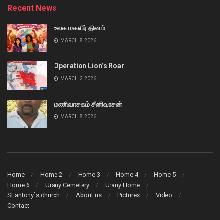
Recent News
உலக மகளிர் தினம்
MARCH 8, 2026
Operation Lion’s Roar
MARCH 2, 2026
மணிவாசகம் சீனிவாசன்
MARCH 8, 2026
Home
Home 2
Home 3
Home 4
Home 5
Home 6
Urany Cemetery
Urany Home
St.antony`s church
About us
Pictures
Video
Contact