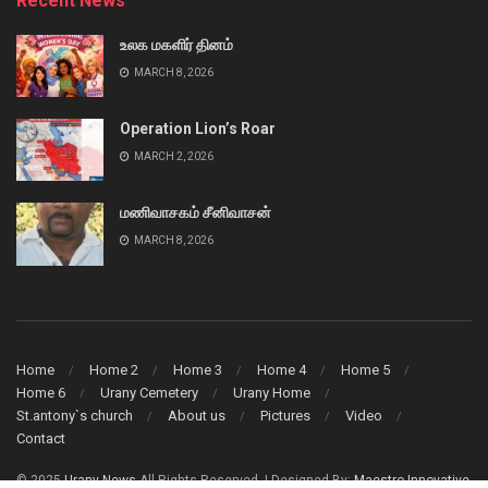
Recent News
உலக மகளிர் தினம்
MARCH 8, 2026
Operation Lion’s Roar
MARCH 2, 2026
மணிவாசகம் சீனிவாசன்
MARCH 8, 2026
Home
Home 2
Home 3
Home 4
Home 5
Home 6
Urany Cemetery
Urany Home
St.antony`s church
About us
Pictures
Video
Contact
© 2025
Urany News
All Rights Reserved. | Designed By:
Maestro Innovative