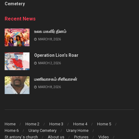
Cemetery
Recent News
உலக மகளிர் தினம்
MARCH 8, 2026
Operation Lion’s Roar
MARCH 2, 2026
மணிவாசகம் சீனிவாசன்
MARCH 8, 2026
Home
Home 2
Home 3
Home 4
Home 5
Home 6
Urany Cemetery
Urany Home
St.antony`s church
About us
Pictures
Video