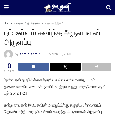
Home
மரண அறிவித்தல்கள்
தாயகத்தில் 1
நம் உள்ளம் கவர்ந்த அருளாளன்
அருளப்பு
by
admin admin
March 30, 2023
0
SHARES
‘நன்று நன்று நம்பிக்கைக்குரிய நல்ல பணியாளரே,. …..உம்
தலைவனாகிய என் மகிழ்ச்சியில் நீரும் வந்து பங்குகொள்ளும்’
மத் 25: 21-23
என்ற நாயகன் இயேசுவின் அழைப்பிற்கு தகுதிபெற்றவனாய்
தொண்டாற்றியவர் நம் உள்ளம் கவர்ந்த அருளாளன் அருளப்பு.