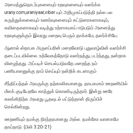
அமைத்துதொடர்புகளையும் உறவுகளையும் வளர்க்க
urany.com,uraniyaar,viber யும் அறிமுகப்படுத்தி நல்ல பல
கருத்துக்களையும் உணர்வுகளையும் கட்டுரைகளாகவும்,
கவிதைகளாகவும் வடித்து உற்சாகமாய் ஈடுபடும் அனைத்து
உறவுகளுக்கும் இவரது மறைவு பெரும் தாக்கமே, தளர்ச்சியே.
ஆனால் ஸ்நாபக அருளப்பரின் மறைவோடு புதுவாழ்வின் வளர்ச்சி
தடைப்படவில்லை. உத்வேகத்தோடு வளர்நத்து, படர்ந்தது, நன்றாக
விழைந்தது. அப்படிச் செயல்;படுவதே மறைந்த நம்
பணியாளனுக்கு நாம் செய்யும் நன்றிக் கடனாகும்
சீந்திப்பந்தல் அவருக்கு தற்காலிகமானது. தாயகமாம் ஊறணியில்
மீளக் குடியேறவே காத்துக் கொண்டிருந்தார். இன்று ஊரே
கலங்கிநிற்க அவரது பூதவுடல் மட்டுந்தான் திரும்பிச்
செல்கின்றது.
ஊறணியும் நமக்கு நிரந்தரமானது அல்ல. நமக்கோ வானகமே
தாய்நாடு. (பிலி 3:20-21)