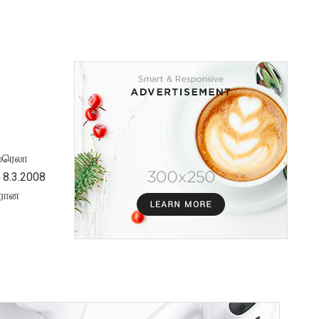
்ரெலா
 8.3.2008
ரரான