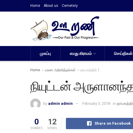
Home
About us
Cemetery
முகப்பு
எமது கிராமம்
செய்திகள்
Home
மரண அறிவித்தல்கள்
தாயகத்தில் 1
நியுட்டன் அருளானந்த
by
admin admin
February 3, 2018
in
தாயகத்தில
0
12
Share on Facebook
SHARES
VIEWS