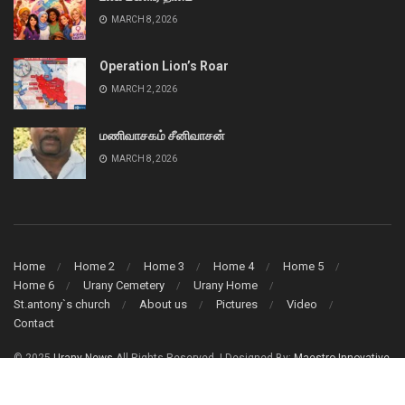
MARCH 8, 2026
Operation Lion’s Roar
MARCH 2, 2026
மணிவாசகம் சீனிவாசன்
MARCH 8, 2026
Home
Home 2
Home 3
Home 4
Home 5
Home 6
Urany Cemetery
Urany Home
St.antony`s church
About us
Pictures
Video
Contact
© 2025
Urany News
All Rights Reserved. | Designed By:
Maestro Innovative
Solution (Pvt) Ltd.