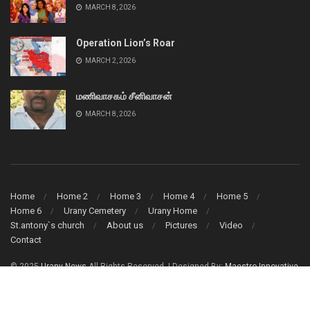
MARCH 8, 2026
Operation Lion’s Roar
MARCH 2, 2026
மணிவாசகம் சீனிவாசன்
MARCH 8, 2026
Home
Home 2
Home 3
Home 4
Home 5
Home 6
Urany Cemetery
Urany Home
St.antony`s church
About us
Pictures
Video
Contact
© 2025
Urany News
All Rights Reserved. | Designed By:
Maestro Innovative
Solution (Pvt) Ltd.