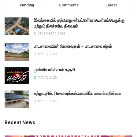
Trending
Comments
Latest
இலங்கையில் தற்போது ஏற்பட்டுள்ள வெள்ளப்பெருக்கு
மற்றும் நிலச்சரிவு நிலவரம்
DECEMBER 2, 2025
பாடசாலையின் நினைவுகள் – பாடசாலை கீதம்
APRIL 7, 2025
முள்ளிவாய்க்கால் கஞ்சி
MAY 13, 2025
சுற்றுமதில், நினைவுக்கல்,பராமரிப்பு கணக்கறிக்கை
APRIL 8, 2025
Recent News