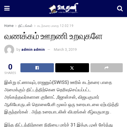
Home
திட்டங்கள்
கடற்கரை பாதை 12.02.19
வணக்கம் ஊறணி உறவுகளே
by
admin admin
March 3, 2019
0
SHARES
இன்று ரட்ணாவும், ராஜனும்(SWISS) ஊரில் கடற்கரை பாதை
அமைக்கும் திட்டத்திற்கென தெரிவுசெய்யப்பட்ட
அங்கத்தவர்களான குளோட் ,ஜோன்சன், விஜயகுமார்
ஆகியோருடன் தொலைபேசி மூலம் ஒரு உரையாடலை ஏற்படுத்தி
இருந்தார்கள் . அந்த உரையாடலின் விபரங்கள் கீழ்வருமாறு .
இந்த திட்டத்திற்கான நிதியை மார்ச் 31 இக்கு முன் சேர்த்து