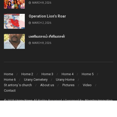
MARCH 8, 2026
Operation Lion’s Roar
MARCH 2, 2026
மணிவாசகம் சீனிவாசன்
MARCH 8, 2026
Home
Home 2
Home 3
Home 4
Home 5
Home 6
Urany Cemetery
Urany Home
St.antony`s church
About us
Pictures
Video
Contact
© 2025
Urany News
All Rights Reserved. | Designed By:
Maestro Innovative
Solution (Pvt) Ltd.